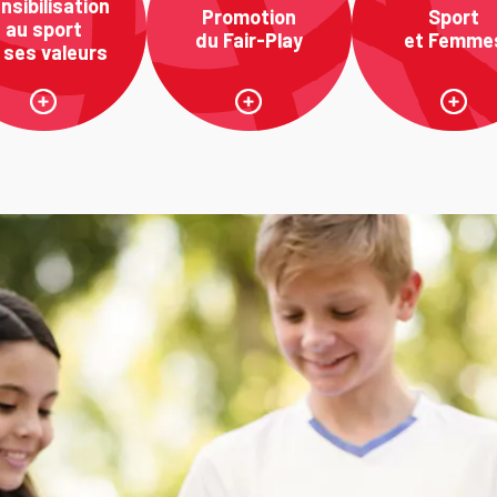
nsibilisation
Promotion
Sport
au sport
du Fair-Play
et Femme
 ses valeurs