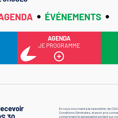
AGENDA
ÉVÉNEMENTS
AGENDA
JE PROGRAMME
recevoir
En vous inscrivant à la newsletter de CDO
Conditions Générales, et avoir pris conna
OS 30
comprenant le paragraphe portant sur not