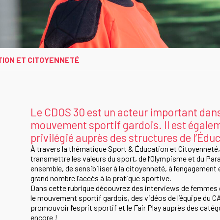
TION ET CITOYENNETÉ
Le CDOS 30 est un acteur important dans 
mouvement sportif gardois. Il est égalem
privilégié auprès des structures de l’Éduc
À travers la thématique Sport & Éducation et Citoyenneté,
transmettre les valeurs du sport, de l’Olympisme et du Para
ensemble, de sensibiliser à la citoyenneté, à l’engagement e
grand nombre l’accès à la pratique sportive.
Dans cette rubrique découvrez des interviews de femmes qu
le mouvement sportif gardois, des vidéos de l’équipe du 
promouvoir l’esprit sportif et le Fair Play auprès des catég
encore !