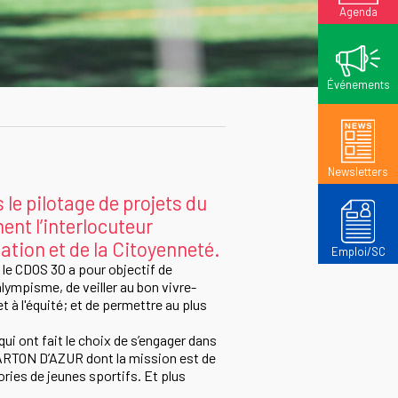
Agenda
Événements
Newsletters
le pilotage de projets du
ent l’interlocuteur
ation et de la Citoyenneté.
Emploi/SC
 le CDOS 30 a pour objectif de
lympisme, de veiller au bon vivre-
t à l'équité; et de permettre au plus
i ont fait le choix de s’engager dans
CARTON D’AZUR dont la mission est de
ories de jeunes sportifs. Et plus