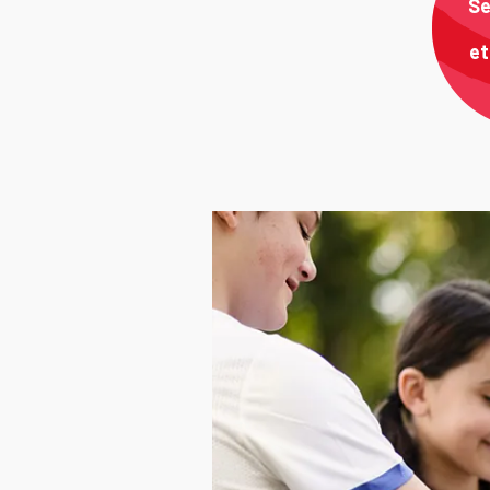
Se
et