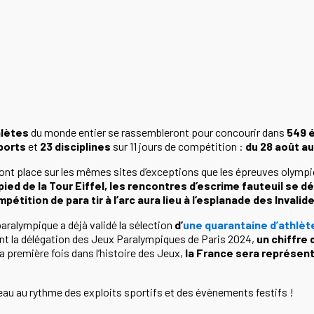
hlètes
du monde entier se rassembleront pour concourir dans
549 
ports
et
23 disciplines
sur 11 jours de compétition :
du 28 août a
nt place sur les mêmes sites d’exceptions que les épreuves olymp
pied de la Tour Eiffel, les rencontres d’escrime fauteuil se d
pétition de para tir à l’arc aura lieu à l’esplanade des Invalid
aralympique a déjà validé la sélection
d’
une quarantaine d’athlèt
t la délégation des Jeux Paralympiques de Paris 2024,
un chiffre 
la première fois dans l’histoire des Jeux,
la France sera représen
eau au rythme des exploits sportifs et des évènements festifs !