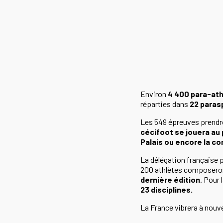
Environ
4 400 para-at
réparties dans
22 paras
Les 549 épreuves prendro
cécifoot se jouera au 
Palais ou encore la com
La délégation française p
200 athlètes composeron
dernière édition
. Pour 
23 disciplines.
La France vibrera à nouv