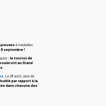
épreuves
à médailles
u 8 septembre !
iques :
le tournoi de
érouleront au Grand
es.
es
. Le 28 août, plus de
doublé par rapport à la
tée dans chacune des