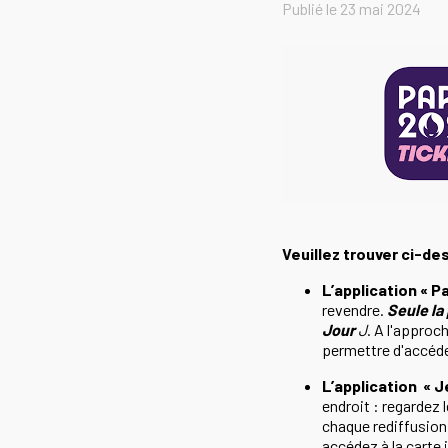
Publié le
23 mai 2024
Veuillez trouver ci-de
L’application « P
revendre.
Seule la
Jour
J
. A l'approc
permettre d'accéde
L’application « 
endroit : regardez
chaque rediffusion,
accédez à la carte