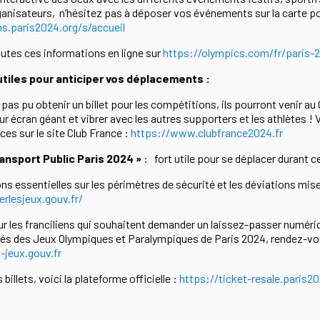
rganisateurs, n’hésitez pas à déposer vos événements sur la carte pou
ns.paris2024.org/s/accueil
utes ces informations en ligne sur
https://olympics.com/fr/paris-
 utiles pour anticiper vos déplacements :
 pas pu obtenir un billet pour les compétitions, ils pourront venir au
ur écran géant et vibrer avec les autres supporters et les athlètes
ces sur le site Club France :
https://www.clubfrance2024.fr
ransport Public Paris 2024 »
: fort utile pour se déplacer durant 
ns essentielles sur les périmètres de sécurité et les déviations mi
erlesjeux.gouv.fr/
r les franciliens qui souhaitent demander un laissez-passer numéri
és des Jeux Olympiques et Paralympiques de Paris 2024, rendez-vo
jeux.gouv.fr
billets, voici la plateforme officielle :
https://ticket-resale.paris2