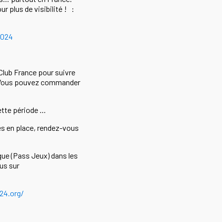
r plus de visibilité ! :
2024
 Club France pour suivre
 ! Vous pouvez commander
cette période …
ses en place, rendez-vous
que (Pass Jeux) dans les
us sur
024.org/