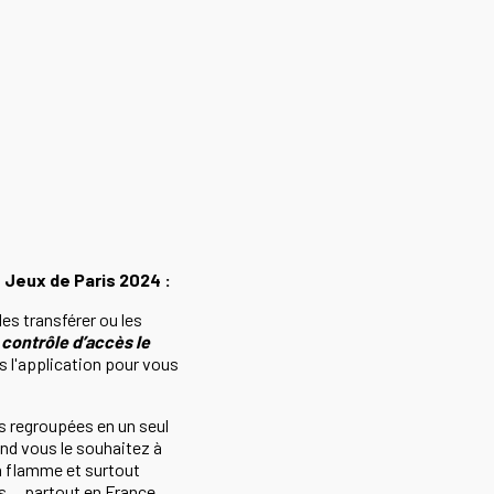
 Jeux de Paris 2024 :
es transférer ou les
 contrôle d’accès le
ns l'application pour vous
s regroupées en un seul
nd vous le souhaitez à
la flamme et surtout
fs… partout en France.