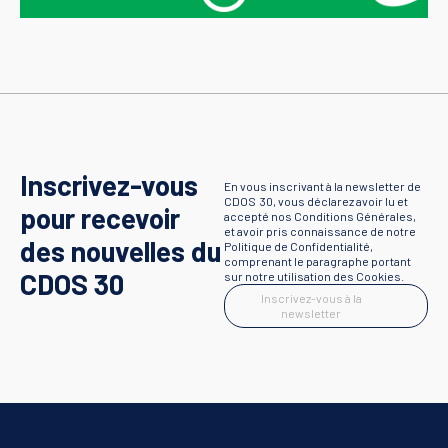
Inscrivez-vous
En vous inscrivant à la newsletter de
CDOS 30, vous déclarez avoir lu et
pour recevoir
accepté nos Conditions Générales,
et avoir pris connaissance de notre
des nouvelles du
Politique de Confidentialité,
comprenant le paragraphe portant
CDOS 30
sur notre utilisation des Cookies.
Inscrivez-vous à la
newsletter