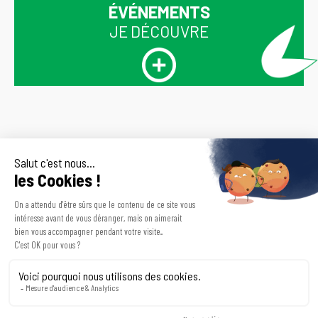
ÉVÉNEMENTS
JE DÉCOUVRE
Inscrivez-vous
En vous inscrivant à la newsletter de
CDOS 30, vous déclarez avoir lu et
pour recevoir
accepté nos Conditions Générales,
et avoir pris connaissance de notre
des nouvelles du
Politique de Confidentialité,
comprenant le paragraphe portant
CDOS 30
sur notre utilisation des Cookies.
Inscrivez-vous à la
newsletter