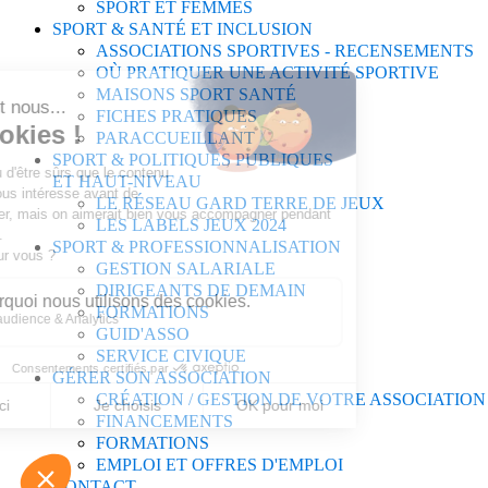
SPORT ET FEMMES
SPORT & SANTÉ ET INCLUSION
ASSOCIATIONS SPORTIVES - RECENSEMENTS
OÙ PRATIQUER UNE ACTIVITÉ SPORTIVE
MAISONS SPORT SANTÉ
FICHES PRATIQUES
PARACCUEILLANT
SPORT & POLITIQUES PUBLIQUES
ET HAUT-NIVEAU
LE RÉSEAU GARD TERRE DE JEUX
LES LABELS JEUX 2024
SPORT & PROFESSIONNALISATION
GESTION SALARIALE
DIRIGEANTS DE DEMAIN
FORMATIONS
GUID'ASSO
SERVICE CIVIQUE
GÉRER SON ASSOCIATION
CRÉATION / GESTION DE VOTRE ASSOCIATION
FINANCEMENTS
FORMATIONS
EMPLOI ET OFFRES D'EMPLOI
CONTACT