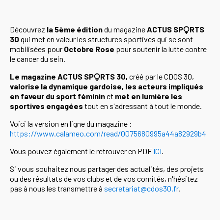
Découvrez
la 5ème
édition
du magazine
ACTUS SP⧬RTS
30
qui met en valeur les structures sportives qui se sont
mobilisées pour
Octobre Rose
pour soutenir la lutte contre
le cancer du sein.
Le magazine ACTUS SP⧬RTS 30,
créé par le CDOS 30,
valorise la dynamique gardoise,
les acteurs impliqués
en faveur du sport féminin
et
met en lumière les
sportives engagées
tout en s'adressant à tout le monde.
Voici la version en ligne du magazine :
https://www.calameo.com/read/0075680995a44a82929b4
Vous pouvez également le retrouver en PDF
ICI
.
Si vous souhaitez nous partager des actualités, des projets
ou des résultats de vos clubs et de vos comités, n'hésitez
pas à nous les transmettre à
secretariat@cdos30.fr
.